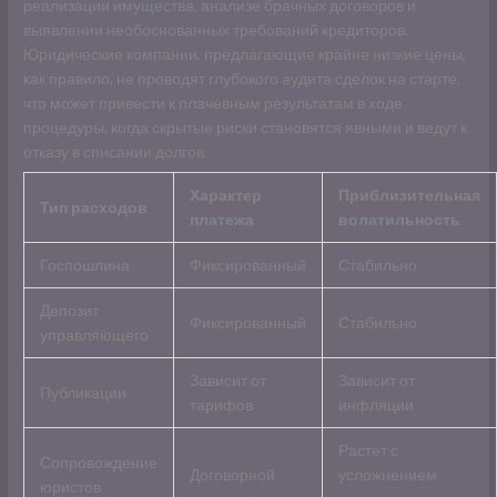
реализации имущества, анализе брачных договоров и
выявлении необоснованных требований кредиторов.
Юридические компании, предлагающие крайне низкие цены,
как правило, не проводят глубокого аудита сделок на старте,
что может привести к плачевным результатам в ходе
процедуры, когда скрытые риски становятся явными и ведут к
отказу в списании долгов.
Характер
Приблизительная
Тип расходов
платежа
волатильность
Госпошлина
Фиксированный
Стабильно
Депозит
Фиксированный
Стабильно
управляющего
Зависит от
Зависит от
Публикации
тарифов
инфляции
Растет с
Сопровождение
Договорной
усложнением
юристов