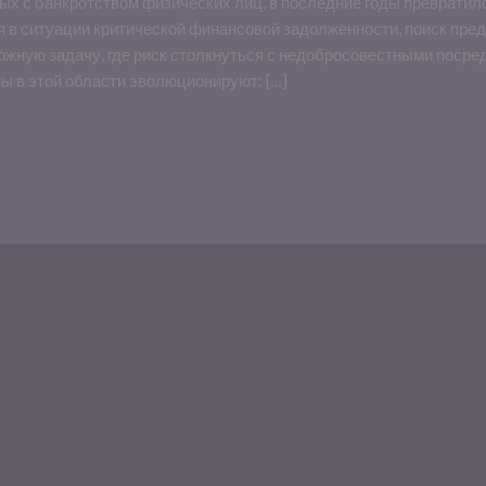
ых с банкротством физических лиц, в последние годы превратил
я в ситуации критической финансовой задолженности, поиск пре
ожную задачу, где риск столкнуться с недобросовестными посре
ы в этой области эволюционируют: […]