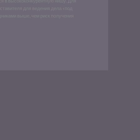
ся в высококонкурентную нишу. Для
дставителя для ведения дела «под
дниками выше, чем риск получения