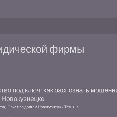
юридической фирмы
тво под ключ: как распознать мошенн
 Новокузнецке
гов
,
Юрист по долгам Новокузнецк
/
Татьяна