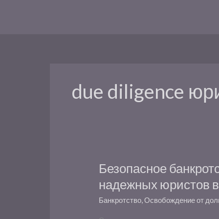
Перейти
к
содержимому
due diligence 
Безопасное банкротс
Безопасное
банкротство
надежных юристов в
под
Банкротство
,
Освобождение от дол
ключ:
как