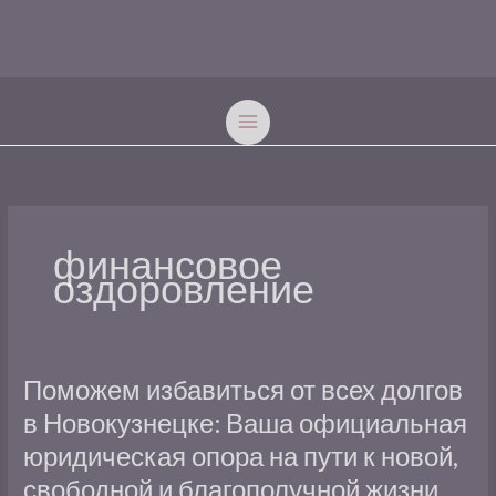
Перейти
к
содержимому
финансовое
оздоровление
Поможем
Поможем избавиться от всех долгов
избавиться
в Новокузнецке: Ваша официальная
от
юридическая опора на пути к новой,
всех
долгов
свободной и благополучной жизни