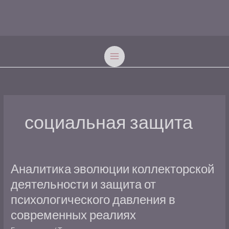
Перейти
к
содержимому
социальная защита
Аналитика
Аналитика эволюции коллекторской
эволюции
деятельности и защита от
коллекторской
психологического давления в
деятельности
и
современных реалиях
защита