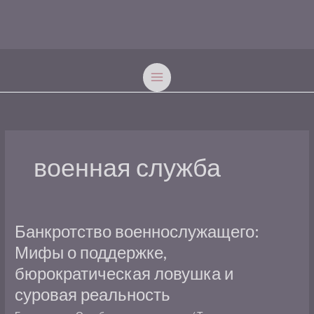
Перейти
к
содержимому
военная служба
Банкротство
Банкротство военнослужащего:
военнослужащего:
Мифы о поддержке,
Мифы
бюрократическая ловушка и
о
поддержке,
суровая реальность
бюрократическая