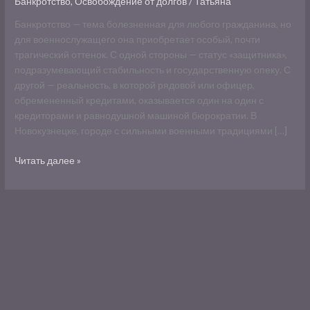
Банкротство
,
Освобождение от долгов
/
Татьяна
ловушка
и
Банкротство — тема болезненная для любого гражданина, но
суровая
для военнослужащего она приобретает особый, почти
реальность
трагический оттенок. С одной стороны — статус «защитника»,
подразумевающий стабильность и государственную опеку. С
другой — реальность, в которой рядовой или офицер,
обремененный кредитами, оказывается один на один с
кредиторами и равнодушной машиной бюрократии. В
Новокузнецке, городе с сильными военными традициями […]
Читать далее »