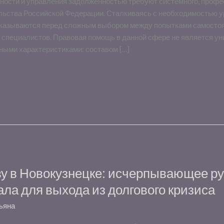
ости и управления задолженностью требуют системного, профе
льства Российской Федерации. Сталкиваясь с необходимостью 
 оказываются перед сложным выбором между попытками самостоя
пециалистов. Правовая помощь в данной сфере не является уни
ными характеристиками: составом […]
ву в Новокузнецке: исчерпывающее ру
ла для выхода из долгового кризиса
ьяна