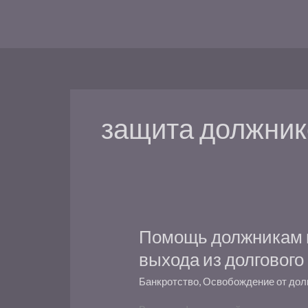
Перейти
к
содержимому
защита должник
Помощь должникам в
Помощь
должникам
выхода из долгового
в
Банкротство
,
Освобождение от дол
Новокузнецке
—