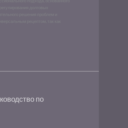
ссионального подхода, основанного
урегулирования долговых
тельного решения проблем и
версальным рецептом, так как
ководство по