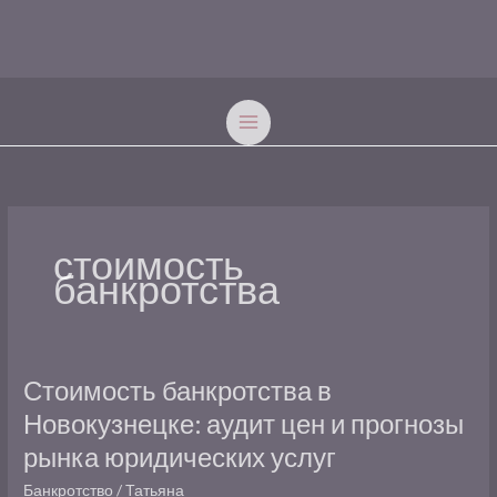
Перейти
к
содержимому
стоимость
банкротства
Стоимость
Стоимость банкротства в
банкротства
Новокузнецке: аудит цен и прогнозы
в
рынка юридических услуг
Новокузнецке:
аудит
Банкротство
/
Татьяна